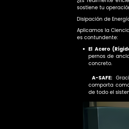
¿Es realmente efici
sostiene tu operació
Disipación de Energía
Aplicamos la
Cienci
es contundente:
El Acero (Rígid
pernos de ancla
concreto.
A-SAFE:
Graci
comporta como u
de todo el sist