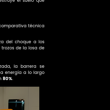
estruye el suelo que
 comparativa técnica
rza del choque a los
 trozos de la losa de
ada, la barrera se
la energía a lo largo
un
80%
.