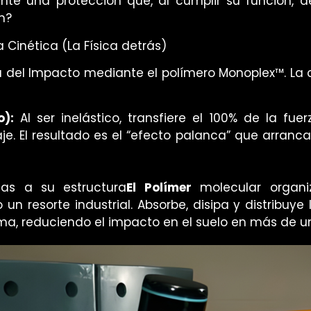
ente una protección que, al cumplir su función, d
n?
 Cinética (La Física detrás)
a del Impacto
mediante el polímero
Monoplex™
. La
o):
Al ser inelástico, transfiere el 100% de la fue
je. El resultado es el “efecto palanca” que arranca
as a su estructura
El Polímer
molecular organiz
n resorte industrial. Absorbe, disipa y distribuye 
ema, reduciendo el impacto en el suelo en más de 